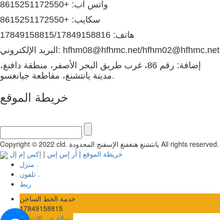
واتس اب: +8615251172550
سكايب: +8615251172550
هاتف: 17849158815/17849158816
البريد الإلكتروني: hfhm08@hfhmc.net/hfhm02@hfhmc.net
إضافة: رقم 86، غرب طريق البحر الأصفر، منطقة دافنغ،
مدينة يانتشنغ، مقاطعة جيانغسو.
خريطة الموقع
Copyright © 2022 cld. يانتشنغ هنغفنغ الإسفنج المحدودة All rights reserved.
خريطة الموقع
|
آر إس إس
|
إكس إم إل
منزل .
تلفون .
ربط
خدمة الخط الساخن
17849158815
رسالة عبر الإنترنت