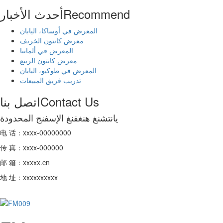
Recommend
أحدث الأخبار
المعرض في أوساكا، اليابان
معرض كانتون الخريف
المعرض في ألمانيا
معرض كانتون الربيع
المعرض في طوكيو، اليابان
تدريب فريق المبيعات
Contact Us
اتصل بنا
يانتشنغ هنغفنغ الإسفنج المحدودة
电 话：xxxx-00000000
传 真：xxxx-000000
邮 箱：xxxxx.cn
地 址：xxxxxxxxxx