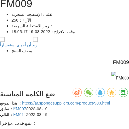
FM009
الفئة：
الإسفنجة السحرية
الآراء：
250
رمز الاستجابة السريعة：
وقت الافراج：
2022-08-19 18:05:17
أريد أن أجري استفساراً
وصف المنتج
FM009
ضع الكلمة المناسبة
https://ar.spongesuppliers.com/product/900.html
هذا الموقع ：
2022-08-19
FM007
سابق：
2022-08-19
FM011
التالي：
شوهدت مؤخرا：